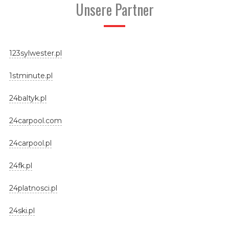
Unsere Partner
123sylwester.pl
1stminute.pl
24baltyk.pl
24carpool.com
24carpool.pl
24fk.pl
24platnosci.pl
24ski.pl