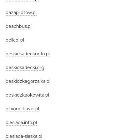
bazapilotow.pl
beachbus.pl
bellabi.pl
beskidsadecki.info.pl
beskidsadecki.org
beskidzkagorzalka.pl
beskidzkaokowita.pl
bibione.travel.pl
biesiada.info.pl
biesiada-slaska.pl