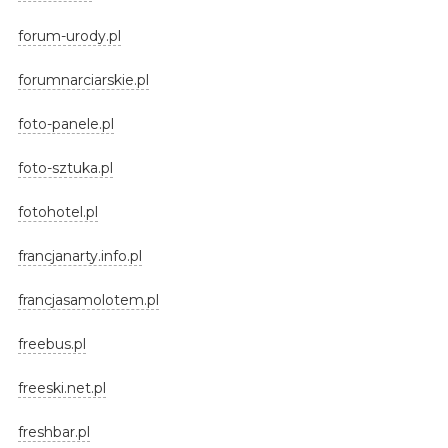
forum-urody.pl
forumnarciarskie.pl
foto-panele.pl
foto-sztuka.pl
fotohotel.pl
francjanarty.info.pl
francjasamolotem.pl
freebus.pl
freeski.net.pl
freshbar.pl