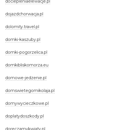
dociepleniaelewacje.pl
dojazdchorwacja.pl
dolomity.travel.pl
domki-kaszuby.pl
domki-pogorzelica.pl
domkibliskomorza.eu
domowe-jedzenie.pl
domswietegomikolaja.pl
domywycieczkowe.pl
doplatydoszkody.pl
doreczamykwiaty.pl