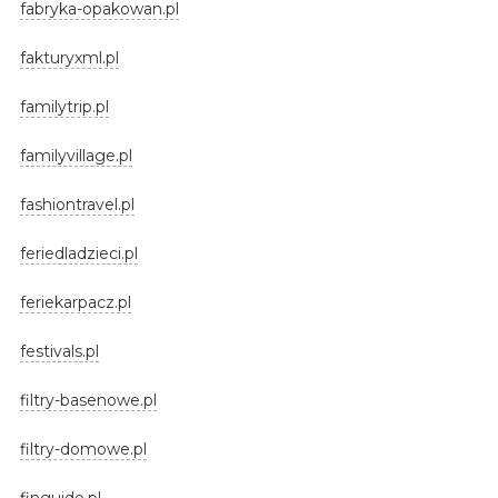
fabryka-opakowan.pl
fakturyxml.pl
familytrip.pl
familyvillage.pl
fashiontravel.pl
feriedladzieci.pl
feriekarpacz.pl
festivals.pl
filtry-basenowe.pl
filtry-domowe.pl
finguide.pl