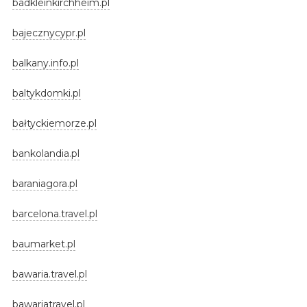
badkleinkirchheim.pl
bajecznycypr.pl
balkany.info.pl
baltykdomki.pl
bałtyckiemorze.pl
bankolandia.pl
baraniagora.pl
barcelona.travel.pl
baumarket.pl
bawaria.travel.pl
bawariatravel.pl