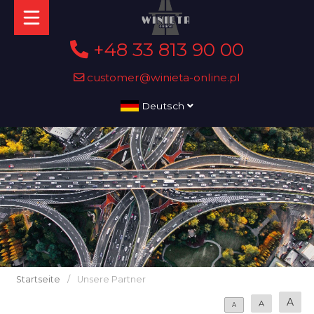
+48 33 813 90 00
customer@winieta-online.pl
Deutsch
Startseite
/
Unsere Partner
A
A
A