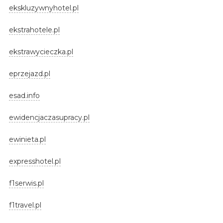
ekskluzywnyhotel.pl
ekstrahotele.pl
ekstrawycieczka.pl
eprzejazd.pl
esad.info
ewidencjaczasupracy.pl
ewinieta.pl
expresshotel.pl
f1serwis.pl
f1travel.pl