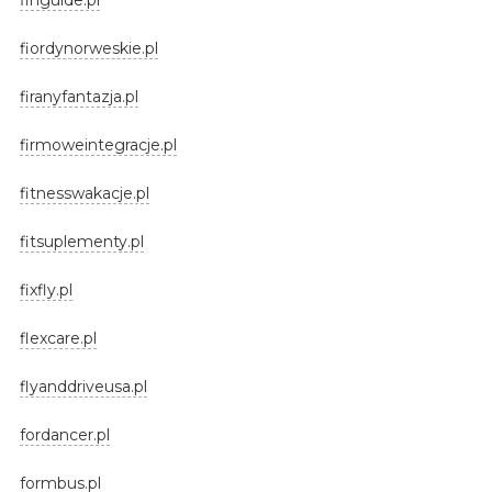
fiordynorweskie.pl
firanyfantazja.pl
firmoweintegracje.pl
fitnesswakacje.pl
fitsuplementy.pl
fixfly.pl
flexcare.pl
flyanddriveusa.pl
fordancer.pl
formbus.pl