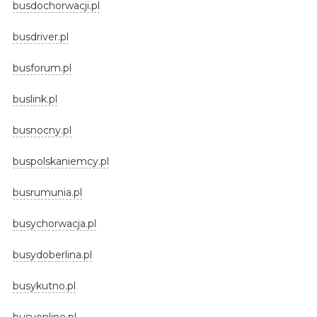
busdochorwacji.pl
busdriver.pl
busforum.pl
buslink.pl
busnocny.pl
buspolskaniemcy.pl
busrumunia.pl
busychorwacja.pl
busydoberlina.pl
busykutno.pl
busyonline.pl