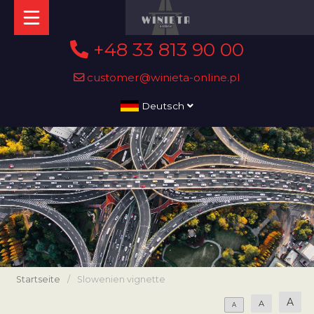
+48 33 813 90 00
customer@winieta-online.pl
Deutsch
Startseite
/
Slowenien vignette
A
A
A