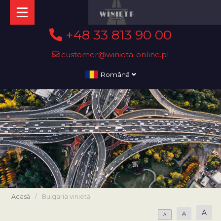
+48 33 813 90 00
customer@winieta-online.pl
Română
Acasă
/
Bulgaria vinietă
A
A
A