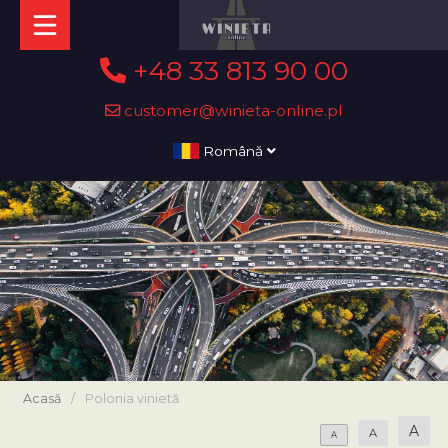
+48 33 813 90 00
customer@winieta-online.pl
Română
Acasă
/
Polonia vinietă
A
A
A