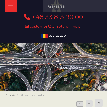
+48 33 813 90 00
customer@winieta-online.pl
Română
Acasă
/
Slovacia vinietă
A
A
A