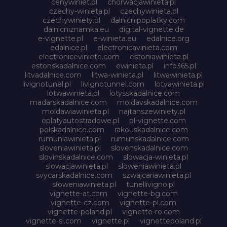
cenywiniet.pl
chorwacjawinieta.pl
czechy-winieta.pl
czechywinieta.pl
czechywiniety.pl
dalnicnipoplatky.com
dalnicniznamka.eu
digital-vignette.de
e-vignette.pl
e-winieta.eu
edalnice.org
edalnice.pl
electronicavinieta.com
electroniceviniete.com
estoniawinieta.pl
estonskadalnice.com
ewinieta.pl
info365.pl
litvadalnice.com
litwa-winieta.pl
litwawinieta.pl
livignotunel.pl
livignotunnel.com
lotvawinieta.pl
lotwawinieta.pl
lotysskadalnice.com
madarskadalnice.com
moldavskadalnice.com
moldawiawinieta.pl
najtanszewiniety.pl
oplatyautostradowe.pl
pl-vignette.com
polskadalnice.com
rakouskadalnice.com
rumuniawinieta.pl
rumunskadalnice.com
sloveniawinieta.pl
slovenskadalnice.com
slovinskadalnice.com
slowacja-winieta.pl
slowacjawinieta.pl
sloweniawinieta.pl
svycarskadalnice.com
szwajcariawinieta.pl
słoweniawinieta.pl
tunellivigno.pl
vignette-at.com
vignette-bg.com
vignette-cz.com
vignette-pl.com
vignette-poland.pl
vignette-ro.com
vignette-si.com
vignette.pl
vignettepoland.pl