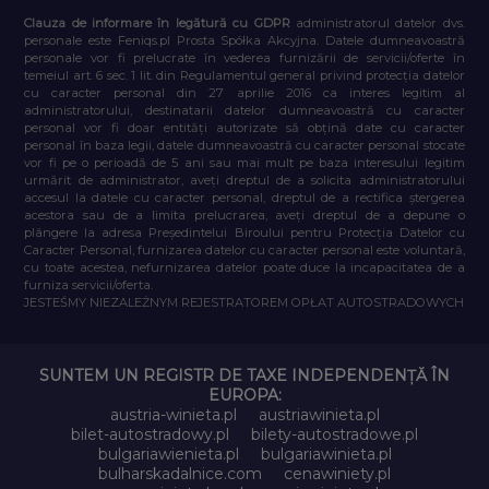
Clauza de informare în legătură cu GDPR
administratorul datelor dvs.
personale este Feniqs.pl Prosta Spółka Akcyjna. Datele dumneavoastră
personale vor fi prelucrate în vederea furnizării de servicii/oferte în
temeiul art. 6 sec. 1 lit. din Regulamentul general privind protecția datelor
cu caracter personal din 27 aprilie 2016 ca interes legitim al
administratorului, destinatarii datelor dumneavoastră cu caracter
personal vor fi doar entități autorizate să obțină date cu caracter
personal în baza legii, datele dumneavoastră cu caracter personal stocate
vor fi pe o perioadă de 5 ani sau mai mult pe baza interesului legitim
urmărit de administrator, aveți dreptul de a solicita administratorului
accesul la datele cu caracter personal, dreptul de a rectifica ștergerea
acestora sau de a limita prelucrarea, aveți dreptul de a depune o
plângere la adresa Președintelui Biroului pentru Protecția Datelor cu
Caracter Personal, furnizarea datelor cu caracter personal este voluntară,
cu toate acestea, nefurnizarea datelor poate duce la incapacitatea de a
furniza servicii/oferta.
JESTEŚMY NIEZALEŻNYM REJESTRATOREM OPŁAT AUTOSTRADOWYCH
SUNTEM UN REGISTR DE TAXE INDEPENDENȚĂ ÎN
EUROPA:
austria-winieta.pl
austriawinieta.pl
bilet-autostradowy.pl
bilety-autostradowe.pl
bulgariawienieta.pl
bulgariawinieta.pl
bulharskadalnice.com
cenawiniety.pl