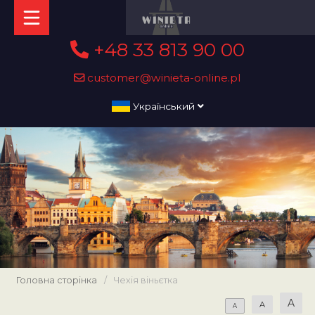
+48 33 813 90 00
customer@winieta-online.pl
Український
Головна сторінка
/
Чехія віньєтка
A
A
A