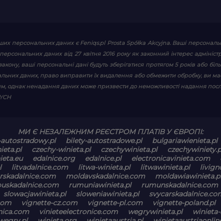
их персональних даних є Feniqs.pl Prosta Spółka Akcyjna. Ваші персонал
ист персональних даних від 27 квітня 2016 року як законний інтерес адмі
кону, ваші персональні дані будуть зберігатися протягом 5 років або більш
альних даних, право виправити їх видалення або обмежити обробку, ви ма
м, однак ненадання даних може призвести до неможливості надання посл
WYCH
МИ Є НЕЗАЛЕЖНИМ РЕЄСТРОМ ПЛАТІВ У ЄВРОПІ:
-autostradowy.pl
bilety-autostradowe.pl
bulgariawienieta.pl
ieta.pl
czechy-winieta.pl
czechywinieta.pl
czechywiniety.p
ieta.eu
edalnice.org
edalnice.pl
electronicavinieta.com
l
litvadalnice.com
litwa-winieta.pl
litwawinieta.pl
livign
skadalnice.com
moldavskadalnice.com
moldawiawinieta.p
ouskadalnice.com
rumuniawinieta.pl
rumunskadalnice.com
slowacjawinieta.pl
sloweniawinieta.pl
svycarskadalnice.co
com
vignette-cz.com
vignette-pl.com
vignette-poland.pl
onica.com
vinieteelectronice.com
wegrywinieta.pl
winieta-
węgry.pl
winieta.org
winietaaustria.pl
winietaaustriaonline