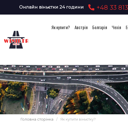
+48 33 813
Онлайн віньєтки 24 години
Як купити?
Австрія
Болгарія
Чехія
Е
Головна сторінка
/
Як купити віньєтку?