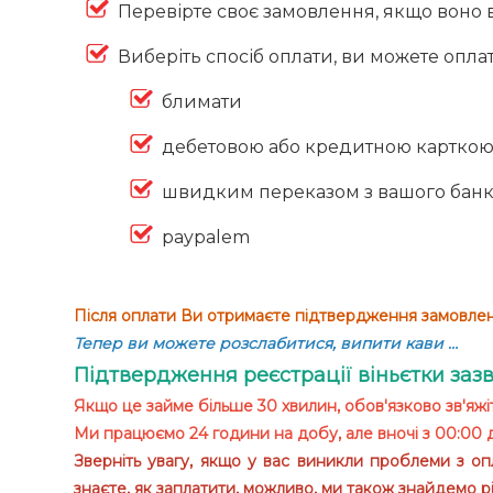
Перевірте своє замовлення, якщо воно в
Виберіть спосіб оплати, ви можете опла
блимати
дебетовою або кредитною картко
швидким переказом з вашого бан
paypalem
Після оплати Ви отримаєте підтвердження замовленн
Тепер ви можете розслабитися, випити кави …
Підтвердження реєстрації віньєтки за
Якщо це займе більше 30 хвилин, обов'язково зв'я
Ми працюємо 24 години на добу, але вночі з 00:00 
Зверніть увагу, якщо у вас виникли проблеми з о
знаєте, як заплатити, можливо, ми також знайдемо р