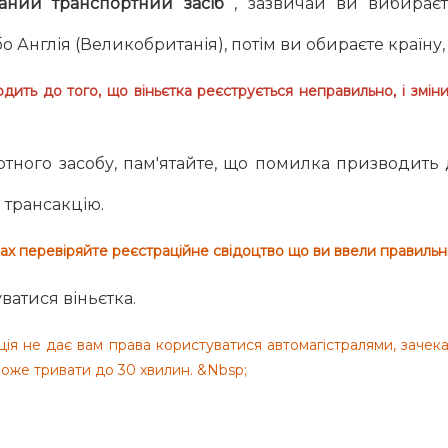
ваний транспортний засіб
, зазвичай ви вибираєт
бо Англія (Великобританія), потім ви обираєте країну
ить до того, що віньєтка реєструється неправильно, і змін
ного засобу, пам'ятайте, що помилка призводить до
 трансакцію.
дках перевіряйте реєстраційне свідоцтво що ви ввели правиль
уватися віньєтка.
ація не дає вам права користуватися автомагістралями, зач
 може тривати до 30 хвилин. &Nbsp;