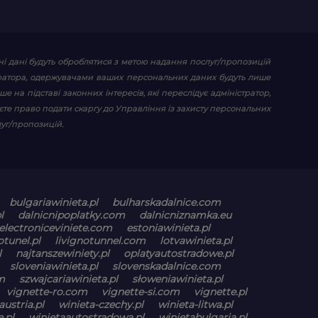
ьні дані будуть оброблятися з метою надання послуг/пропозицій
ністратора, одержувачами ваших персональних даних будуть лише
е на підставі законних інтересів, які переслідує адміністратор,
єте право подати скаргу до Управління із захисту персональних
уг/пропозицій.
bulgariawinieta.pl
bulharskadalnice.com
l
dalnicnipoplatky.com
dalnicniznamka.eu
electroniceviniete.com
estoniawinieta.pl
otunel.pl
livignotunnel.com
lotvawinieta.pl
l
najtanszewiniety.pl
oplatyautostradowe.pl
sloveniawinieta.pl
slovenskadalnice.com
m
szwajcariawinieta.pl
słoweniawinieta.pl
vignette-ro.com
vignette-si.com
vignette.pl
austria.pl
winieta-czechy.pl
winieta-litwa.pl
.pl
winietaautostradowa.pl
winietabulgaria.pl