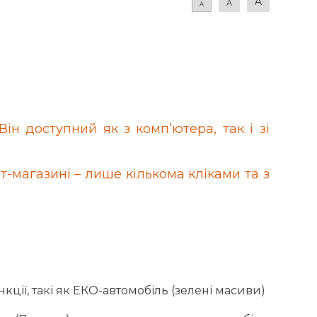
A
A
A
Він доступний як з комп’ютера, так і зі
т-магазині – лише кількома кліками та з
нкції, такі як ЕКО-автомобіль (зелені масиви)