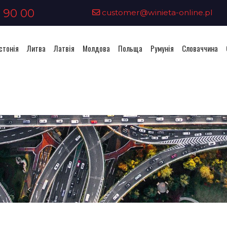
 90 00
customer@winieta-online.pl
стонія
Литва
Латвія
Молдова
Польща
Румунія
Словаччина