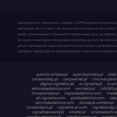
Інформаційне положення у зв’язку з GDPR
адміністратором ваш
відповідно до ст. 6 сек. 1 літ. Загального положення про зах
особи, уповноважені отримувати персональні дані на підставі за
ви маєте право вимагати від адміністратора доступу до персон
даних президента, надання персональних даних є добровільни
JESTEŚMY NIEZALEŻNYM REJESTRATOREM OPŁAT AUTOSTRADO
austria-winieta.pl
austriawinieta.pl
bilet
cenawiniety.pl
cenywiniet.pl
chorwacjawin
digital-vignette.de
e-vignette.pl
e-win
estonskadalnice.com
ewinieta.pl
info365.p
lotwawinieta.pl
lotysskadalnice.com
madar
pl-vignette.com
polskadalnice.com
rak
slovinskadalnice.com
slowacja-winieta.pl
tunellivigno.pl
vignette-at.com
vignette-bg.
vignettepoland.pl
vinetki.pl
vinietaelectr
winieta-słowacja.pl
winieta-wegry.pl
winieta-