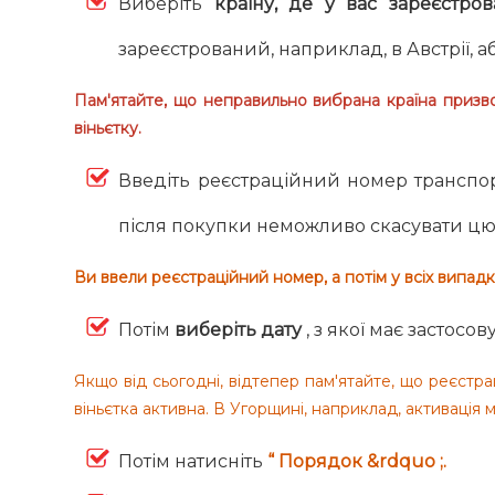
Виберіть
країну, де у вас зареєстро
зареєстрований, наприклад, в Австрії, а
Пам'ятайте, що неправильно вибрана країна призвод
віньєтку.
Введіть реєстраційний номер транспорт
після покупки неможливо скасувати цю
Ви ввели реєстраційний номер, а потім у всіх випа
Потім
виберіть дату
, з якої має застосов
Якщо від сьогодні, відтепер пам'ятайте, що реєстр
віньєтка активна. В Угорщині, наприклад, активація
Потім натисніть
“ Порядок &rdquo ;.