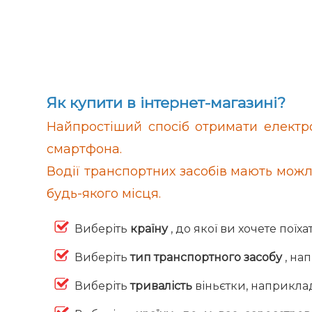
Як купити в інтернет-магазині?
Найпростіший спосіб отримати електронн
смартфона.
Водії транспортних засобів мають можли
будь-якого місця.
Виберіть
країну
, до якої ви хочете поїха
Виберіть
тип транспортного засобу
, на
Виберіть
тривалість
віньєтки, наприклад