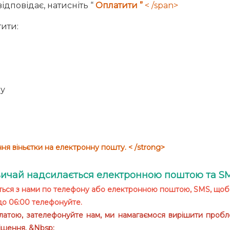
ідповідає, натисніть “
Оплатити ”
< /span>
тити:
ю
ку
я віньєтки на електронну пошту. < /strong>
звичай надсилається електронною поштою та SM
жіться з нами по телефону або електронною поштою, SMS, щоб
до 06:00 телефонуйте.
платою, зателефонуйте нам, ми намагаємося вирішити пробле
ішення. &Nbsp;