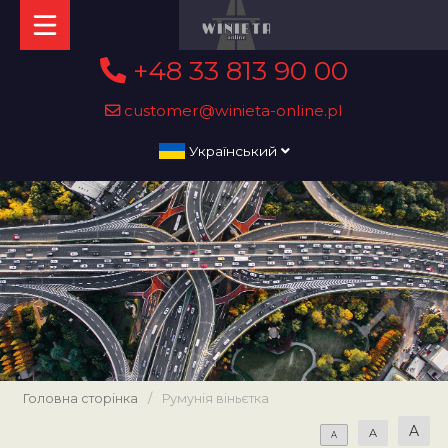
+48 33 813 90 00
customer@winieta-online.pl
Український
Головна сторінка
/
Румунія віньєтка
A
A
A