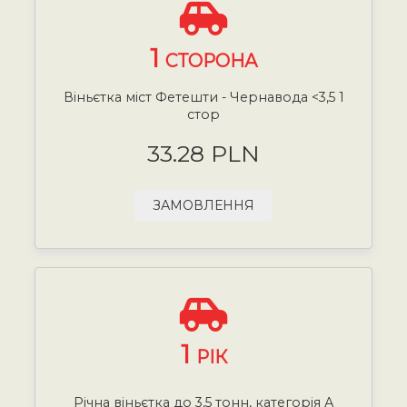
1
СТОРОНА
Віньєтка міст Фетешти - Чернавода <3,5 1
стор
33.28 PLN
ЗАМОВЛЕННЯ
1
РІК
Річна віньєтка до 3,5 тонн, категорія А