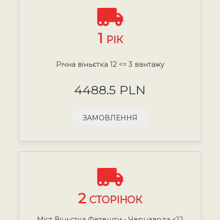
1
РІК
Річна віньєтка 12 <= 3 вантажу
4488.5 PLN
ЗАМОВЛЕННЯ
2
СТОРІНОК
Міст Віньєтка Фетешти - Чернавода <12