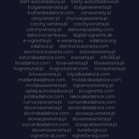
bilet-autostradowy.pl
bilety-autostradowe.pl
bulgariawienieta.pl
bulgariawinieta.pl
bulharskadalnice.com
cenawiniety.pl
cenywiniet.pl
chorwacjawinieta.pl
czechy-winieta.pl
czechywinieta.pl
czechywiniety.pl
dalnicnipoplatky.com
dalnicniznamka.eu
digital-vignette.de
e-vignette.pl
e-winieta.eu
edalnice.org
edalnice.pl
electronicavinieta.com
electroniceviniete.com
estoniawinieta.pl
estonskadalnice.com
ewinieta.pl
info365.pl
litvadalnice.com
litwa-winieta.pl
litwawinieta.pl
livignotunel.pl
livignotunnel.com
lotvawinieta.pl
lotwawinieta.pl
lotysskadalnice.com
madarskadalnice.com
moldavskadalnice.com
moldawiawinieta.pl
najtanszewiniety.pl
oplatyautostradowe.pl
pl-vignette.com
polskadalnice.com
rakouskadalnice.com
rumuniawinieta.pl
rumunskadalnice.com
sloveniawinieta.pl
slovenskadalnice.com
slovinskadalnice.com
slowacja-winieta.pl
slowacjawinieta.pl
sloweniawinieta.pl
svycarskadalnice.com
szwajcariawinieta.pl
słoweniawinieta.pl
tunellivigno.pl
vignette-at.com
vignette-bg.com