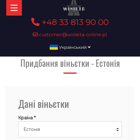
+48 33 813 90 00
customer@winieta-online.pl
Український
Придбання віньєтки - Естонія
Дані віньєтки
Країна *