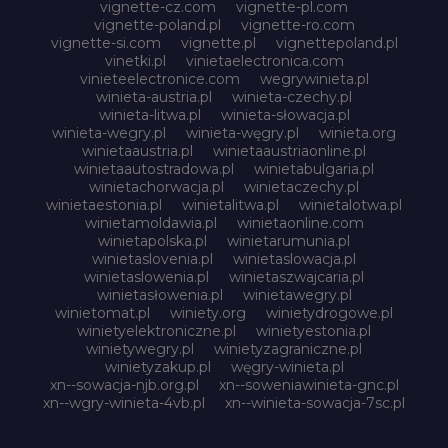
vignette-cz.com
vignette-pl.com
vignette-poland.pl
vignette-ro.com
vignette-si.com
vignette.pl
vignettepoland.pl
vinetki.pl
vinietaelectronica.com
vinieteelectronice.com
wegrywinieta.pl
winieta-austria.pl
winieta-czechy.pl
winieta-litwa.pl
winieta-słowacja.pl
winieta-wegry.pl
winieta-węgry.pl
winieta.org
winietaaustria.pl
winietaaustriaonline.pl
winietaautostradowa.pl
winietabulgaria.pl
winietachorwacja.pl
winietaczechy.pl
winietaestonia.pl
winietalitwa.pl
winietalotwa.pl
winietamoldawia.pl
winietaonline.com
winietapolska.pl
winietarumunia.pl
winietaslovenia.pl
winietaslowacja.pl
winietaslowenia.pl
winietaszwajcaria.pl
winietasłowenia.pl
winietawegry.pl
winietomat.pl
winiety.org
winietydrogowe.pl
winietyelektroniczne.pl
winietyestonia.pl
winietywegry.pl
winietyzagraniczne.pl
winietyzakup.pl
węgry-winieta.pl
xn--sowacja-njb.org.pl
xn--soweniawinieta-gnc.pl
xn--wgry-winieta-4vb.pl
xn--winieta-sowacja-7sc.pl