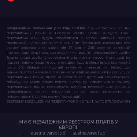
Інформаційне положення у зв’язку з GDPR
адміністратором ваших
персональних даних є Feniqs.pl Prosta Spółka Akcyjna. Ваші
персональні дані будуть оброблятися з метою надання послуг/
пропозицій відповідно до ст. 6 сек. 1 літ. Загального положення про
захист персональних даних від 27 квітня 2016 року як законний
інтерес адміністратора, одержувачами ваших персональних даних
будуть лише особи, уповноважені отримувати персональні дані на
підставі закону, ваші персональні дані будуть зберігатися протягом 5
років або більше на підставі законних інтересів, які переслідує
адміністратор, ви маєте право вимагати від адміністратора доступу до
персональних даних, право виправити їх видалення або обмежити
обробку, ви маєте право подати скаргу до Управління із захисту
персональних даних президента, надання персональних даних є
добровільним, однак ненадання даних може призвести до
неможливості надання послуг/пропозицій.
JESTEŚMY NIEZALEŻNYM REJESTRATOREM OPŁAT AUTOSTRADOWYCH
МИ Є НЕЗАЛЕЖНИМ РЕЄСТРОМ ПЛАТІВ У
ЄВРОПІ:
austria-winieta.pl
austriawinieta.pl