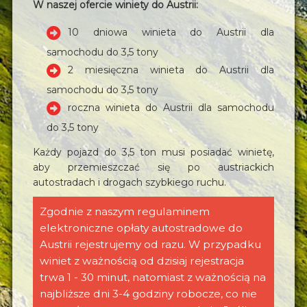
W naszej ofercie winiety do Austrii:
10 dniowa winieta do Austrii dla
samochodu do 3,5 tony
2 miesięczna winieta do Austrii dla
samochodu do 3,5 tony
roczna winieta do Austrii dla samochodu
do 3,5 tony
Każdy pojazd do 3,5 ton musi posiadać winietę,
aby przemieszczać się po austriackich
autostradach i drogach szybkiego ruchu.
Zgodnie z naszym regulaminem
elektroniczne opłaty autostradowe do
Austrii rejestrujemy od razu. W przypadku
winiet z ważnością od dzisiaj rejestracja
trwa 1 - 30 minut, natomiast z ważnością na
najbliższe dni 3-4 godziny robocze, co nie