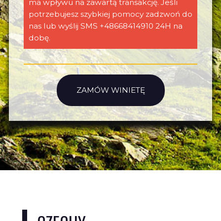
ma wpływu na zawartą transakcję. Jeśli
potrzebujesz szybkiej pomocy zadzwoń do
nas lub wyślij SMS +48668414910 24H na
dobę.
ZAMÓW WINIETĘ