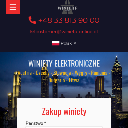
+48 33 813 90 00
customer@winieta-online.pl
Polski
WINIETY ELEKTRONICZNE
Austria - Czechy - Słowacja - Węgry - Rumunia -
Bułgaria - Litwa
Zakup winiety
Państwo *