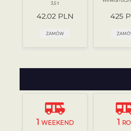
Winieta roczna
3,5 t
42.02 PLN
425 
ZAMÓW
ZAM
1
1
WEEKEND
RO