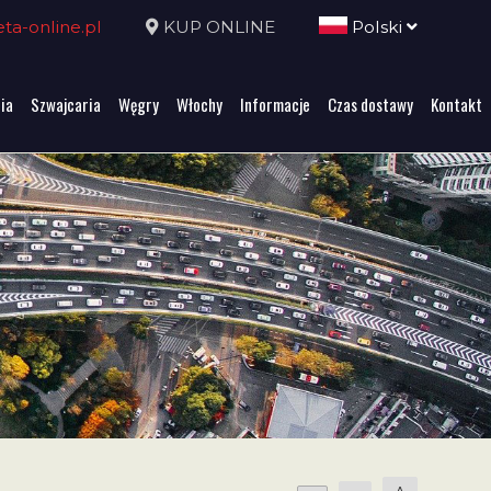
a-online.pl
KUP ONLINE
Polski
ia
Szwajcaria
Węgry
Włochy
Informacje
Czas dostawy
Kontakt