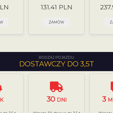
PLN
131.41 PLN
237
ÓW
ZAMÓW
Z
RODZAJ POJAZDU:
DOSTAWCZY DO 3,5T
30
3
K
DNI
M