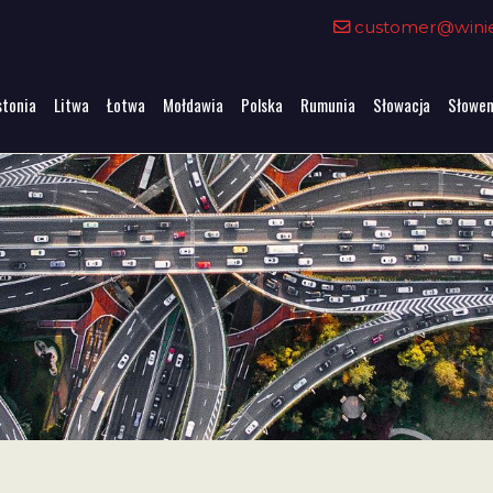
customer@winiet
stonia
Litwa
Łotwa
Mołdawia
Polska
Rumunia
Słowacja
Słowen