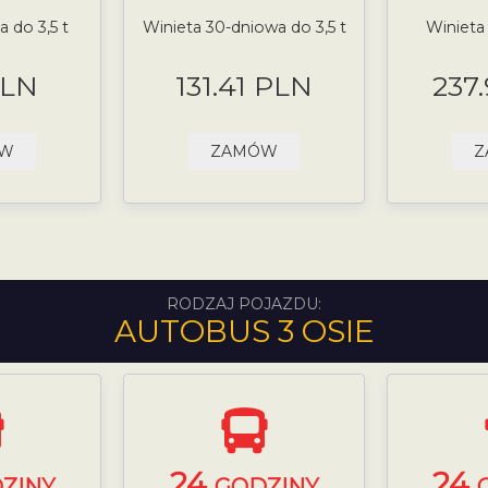
 do 3,5 t
Winieta 30-dniowa do 3,5 t
Winieta
PLN
131.41 PLN
237
ÓW
ZAMÓW
Z
RODZAJ POJAZDU:
AUTOBUS 3 OSIE
24
24
ZINY
GODZINY