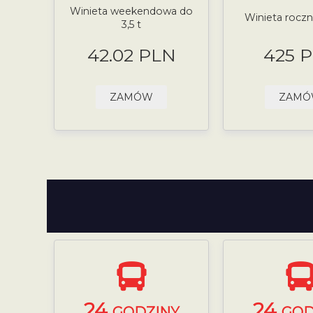
Winieta weekendowa do
Winieta roczna
3,5 t
42.02 PLN
425 
ZAMÓW
ZAM
24
24
GODZINY
GOD