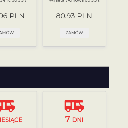
 3-mc do 3,5 t
Winieta 7-dniowa do 3,5 t
.96 PLN
80.93 PLN
AMÓW
ZAMÓW
7
IESIĄCE
DNI