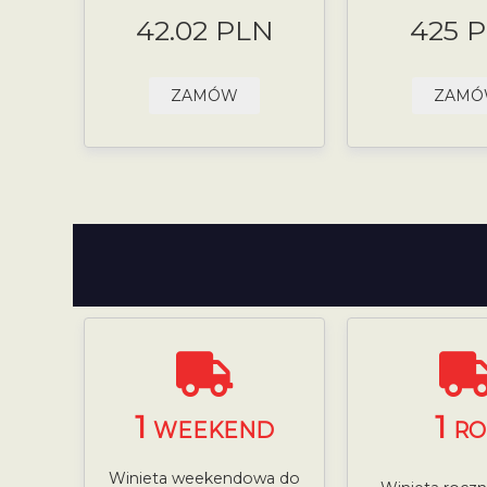
42.02 PLN
425 
ZAMÓW
ZAM
1
1
WEEKEND
RO
Winieta weekendowa do