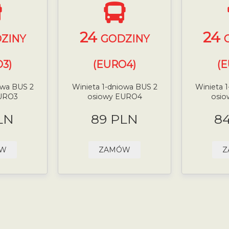
24
24
ZINY
GODZINY
3)
(EURO4)
(
owa BUS 2
Winieta 1-dniowa BUS 2
Winieta 
URO3
osiowy EURO4
osi
LN
89 PLN
8
ÓW
ZAMÓW
Z