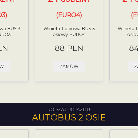
3)
(EURO4)
(
owa BUS 3
Winieta 1-dniowa BUS 3
Winieta 
URO3
osiowy EURO4
osi
LN
88 PLN
8
ÓW
ZAMÓW
Z
RODZAJ POJAZDU:
AUTOBUS 2 OSIE