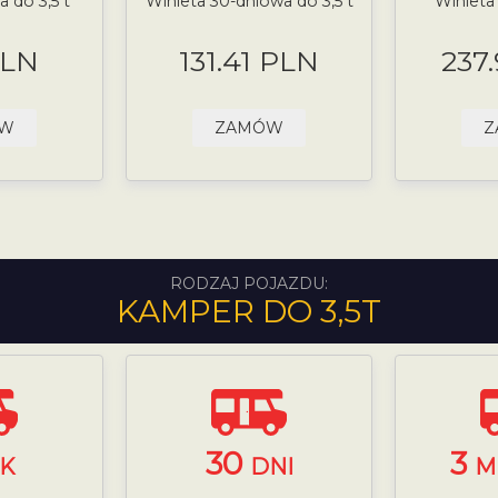
 do 3,5 t
Winieta 30-dniowa do 3,5 t
Winieta
PLN
131.41 PLN
237
ÓW
ZAMÓW
Z
RODZAJ POJAZDU:
KAMPER DO 3,5T
30
3
K
DNI
M