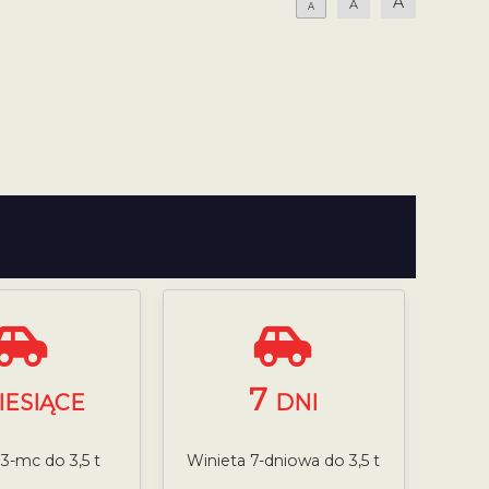
A
A
A
7
IESIĄCE
DNI
 3-mc do 3,5 t
Winieta 7-dniowa do 3,5 t