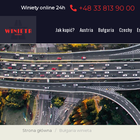
+48 33 813 90 00
Winiety online 24h
Jak kupić?
Austria
Bułgaria
Czechy
E
Strona główna
/
Bułgaria winieta