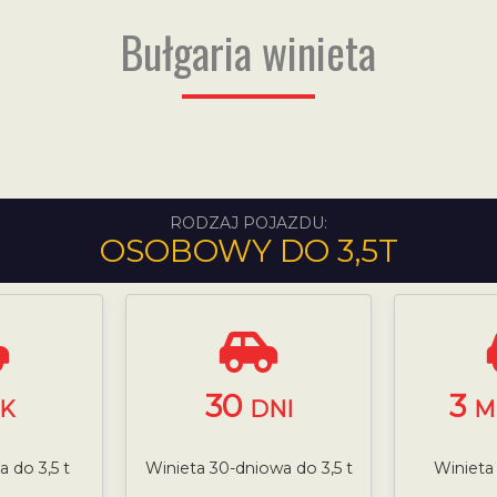
Bułgaria winieta
RODZAJ POJAZDU:
OSOBOWY DO 3,5T
30
3
K
DNI
M
 do 3,5 t
Winieta 30-dniowa do 3,5 t
Winieta